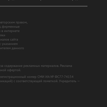
авторским правом,
ы, фирменные
а в интернете
ылки
риалов сайта
с указанием
шителям данного
и за содержание рекламных материалов. Реклама
чной офертой.
") (регистрационный номер СМИ ИА № ФС77-74154
никаций) с соответствующей пометкой. Учредитель —