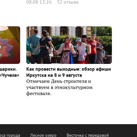
08.08 13:26
32 отзыва
шарики.
Как провести выходные: обзор афиши
«Чучела»
Иркутска на 8 и 9 августа
Отмечаем День строителя и
участвуем в этнокультурном
фестивале.
оса города
Лесное озеро
Весточка с передовой