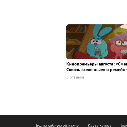
Кинопремьеры августа: «Сме
Сквозь вселенные» и ремейк 
5 отзывов
Гид по сибирской кухне
Карта катков
Гол