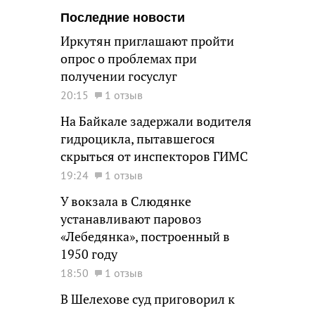
Последние новости
Иркутян приглашают пройти
опрос о проблемах при
получении госуслуг
20:15
1 отзыв
На Байкале задержали водителя
гидроцикла, пытавшегося
скрыться от инспекторов ГИМС
19:24
1 отзыв
У вокзала в Слюдянке
устанавливают паровоз
«Лебедянка», построенный в
1950 году
18:50
1 отзыв
В Шелехове суд приговорил к