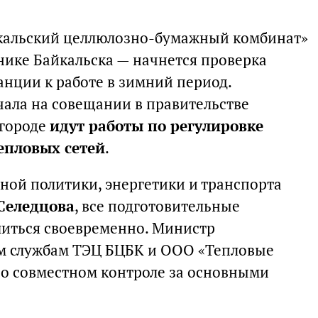
йкальский целлюлозно-бумажный комбинат»
ике Байкальска — начнется проверка
танции к работе в зимний период.
ала на совещании в правительстве
 городе
идут работы по регулировке
епловых сетей
.
ой политики, энергетики и транспорта
Селедцова
, все подготовительные
иться своевременно. Министр
м службам ТЭЦ БЦБК и ООО «Тепловые
 о совместном контроле за основными
.