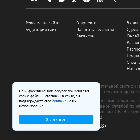
Реклама на сайте
О проекте
Экока
Аудитория сайта
Написать редакции
Сделан
Вакансии
Онлай
Распис
Распи
Подпи
Спецп
Нагля
Все рекламные товары подлежат обязательной сертификац
На информационном ресурсе применяются
изготовлена и размещена на основе материалов, предос
cookie-файлы. Оставаясь на сайте, вы
На сайте www.irk.ru размещаются в том числе и материа
подтверждаете свое
согласие
на их
от 29 октября 2018 г., выдан Федеральной службой по 
использование.
ООО «Ирк.ру». Главный редактор — Павлова С.В., Электр
Телефон редакции:
+7 (3952) 48-88-50
Я согласен
18+
© 2003–2026 IRK.ru Твой Иркутск