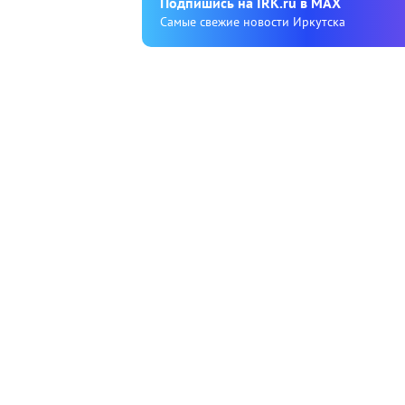
Подпишиcь на IRK.ru в MAX
Cамые свежие новости Иркутска