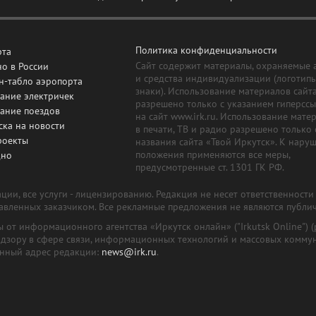
Политика конфиденциальности
рта
Сайт содержит материалы, охраняемые 
о в России
и средства индивидуализации (логотип
н-табло аэропорта
знаки). Использование материалов сайт
ание электричек
разрешено только с указанием гиперсс
сание поездов
на сайт www.irk.ru. Использование мате
ска на новости
в печати, ТВ и радио разрешено только 
роекты
названия сайта «Твой Иркутск». К нару
положения применяются все меры,
дно
предусмотренные ст. 1301 ГК РФ.
ии, все услуги - лицензированию. Редакция не несет ответственност
тавленных заказчиком. Все рекламные предложения не являются публи
лы от информационного агентства «Иркутск онлайн» ("Irkutsk Online
надзору в сфере связи, информационных технологий и массовых комму
онный адрес редакции:
news@irk.ru
.