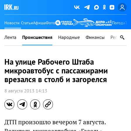
Новости
Статьи
Афиша
Фото
Погода
Ту
Лента
Происшествия
Народные
Финансы
Регионы
На улице Рабочего Штаба
микроавтобус с пассажирами
врезался в столб и загорелся
8 августа 2013 14:13
ДТП произошло вечером 7 августа.