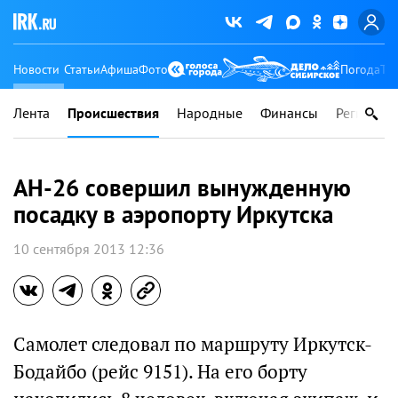
Новости
Статьи
Афиша
Фото
Погода
Ту
Лента
Происшествия
Народные
Финансы
Регионы
АН-26 совершил вынужденную
посадку в аэропорту Иркутска
10 сентября 2013 12:36
Самолет следовал по маршруту Иркутск-
Бодайбо (рейс 9151). На его борту