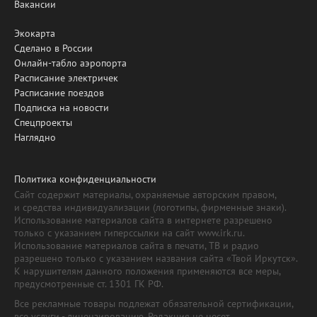
Вакансии
Экокарта
Сделано в России
Онлайн-табло аэропорта
Расписание электричек
Расписание поездов
Подписка на новости
Спецпроекты
Наглядно
Политика конфиденциальности
Сайт содержит материалы, охраняемые авторским правом,
и средства индивидуализации (логотипы, фирменные знаки).
Использование материалов сайта в интернете разрешено
только с указанием гиперссылки на сайт www.irk.ru.
Использование материалов сайта в печати, ТВ и радио
разрешено только с указанием названия сайта «Твой Иркутск».
К нарушителям данного положения применяются все меры,
предусмотренные ст. 1301 ГК РФ.
Все рекламные товары подлежат обязательной сертификации,
все услуги - лицензированию. Редакция не несет