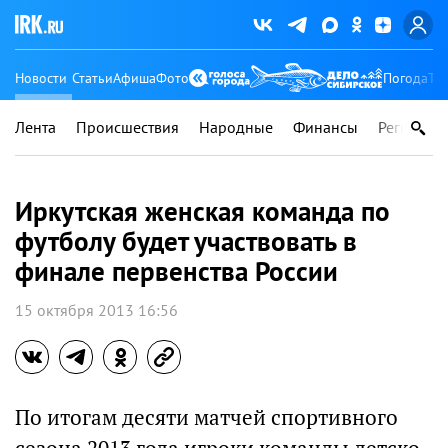
Новости
Статьи
Афиша
Фото
Погода
Ту
Лента
Происшествия
Народные
Финансы
Регионы
Иркутская женская команда по
футболу будет участвовать в
финале первенства России
15 октября 2013 16:56
По итогам десяти матчей спортивного