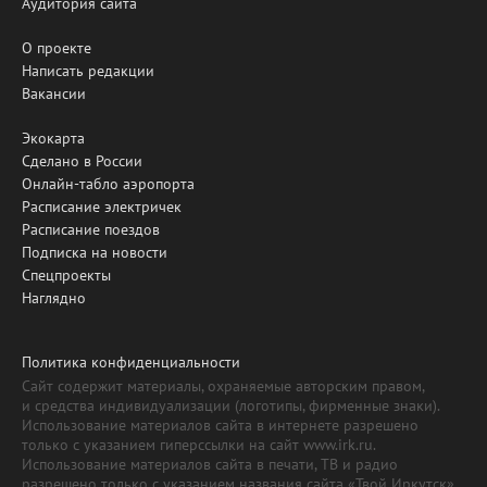
Аудитория сайта
О проекте
Написать редакции
Вакансии
Экокарта
Сделано в России
Онлайн-табло аэропорта
Расписание электричек
Расписание поездов
Подписка на новости
Спецпроекты
Наглядно
Политика конфиденциальности
Сайт содержит материалы, охраняемые авторским правом,
и средства индивидуализации (логотипы, фирменные знаки).
Использование материалов сайта в интернете разрешено
только с указанием гиперссылки на сайт www.irk.ru.
Использование материалов сайта в печати, ТВ и радио
разрешено только с указанием названия сайта «Твой Иркутск».