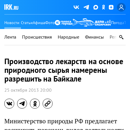
Новости
Статьи
Афиша
Фото
Погода
Ту
Лента
Происшествия
Народные
Финансы
Регионы
Производство лекарств на основе
природного сырья намерены
разрешить на Байкале
25 октября 2013 20:00
Министерство природы РФ предлагает