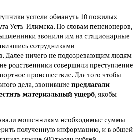
ступники успели обмануть 10 пожилых
уга Усть-Илимска. По словам пенсионеров,
умышленники звонили им на стационарные
авившись сотрудниками
в. Далее ничего не подозревающим людям
зкие родственники совершили преступление
портное происшествие. Для того чтобы
вного дела, звонившие
предлагали
естить материальный ущерб
, якобы
давали мошенникам необходимые суммы
верить полученную информацию, и в общей
тавила свыше 600 тысяч рублей.