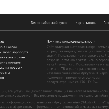
Гид по сибирской кухне
Карта катков
Гол
Политика конфиденциальности
рта
Сайт содержит материалы, охраняемые 
о в России
и средства индивидуализации (логотип
н-табло аэропорта
знаки). Использование материалов сайт
ание электричек
разрешено только с указанием гиперсс
сание поездов
на сайт www.irk.ru. Использование мате
ска на новости
в печати, ТВ и радио разрешено только 
роекты
названия сайта «Твой Иркутск». К нару
положения применяются все меры,
дно
предусмотренные ст. 1301 ГК РФ.
ии, все услуги - лицензированию. Редакция не несет ответственност
тавленных заказчиком. Все рекламные предложения не являются публи
лы от информационного агентства «Иркутск онлайн» ("Irkutsk Online
надзору в сфере связи, информационных технологий и массовых комму