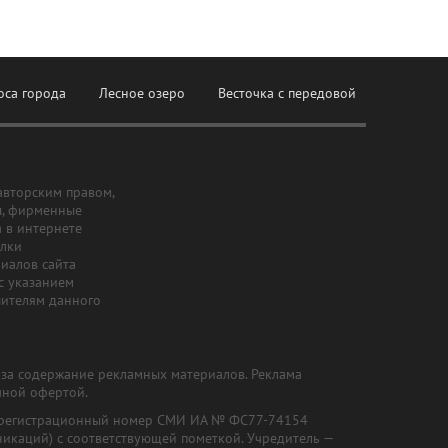
оса города
Лесное озеро
Весточка с передовой
авторским правом,
ы, фирменные
а в интернете
ылки
риалов сайта
с указанием
шителям данного
и за содержание рекламных материалов. Реклама
чной офертой.
") (регистрационный номер СМИ ИА № ФС77-74154
никаций) с соответствующей пометкой. Учредитель —