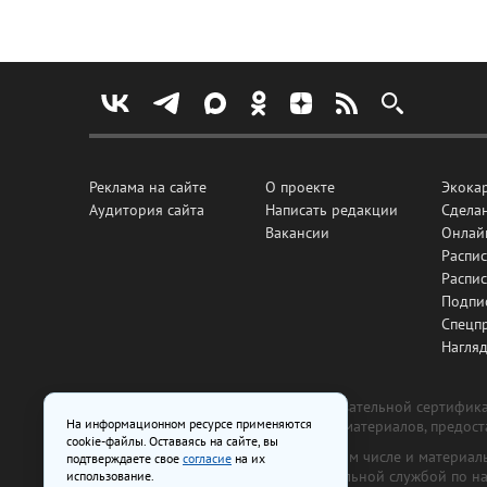
Реклама на сайте
О проекте
Экока
Аудитория сайта
Написать редакции
Сделан
Вакансии
Онлай
Распис
Распи
Подпи
Спецп
Нагля
Все рекламные товары подлежат обязательной сертификац
На информационном ресурсе применяются
изготовлена и размещена на основе материалов, предос
cookie-файлы. Оставаясь на сайте, вы
На сайте www.irk.ru размещаются в том числе и материа
подтверждаете свое
согласие
на их
от 29 октября 2018 г., выдан Федеральной службой по 
использование.