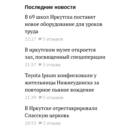
Последние новости
В 69 школ Иркутска поставят
новое оборудование для уроков
труда
22:27
5 отзывов
В иркутском музее откроется
зал, посвященный спецоперации
21:57
3 отзыва
Toyota Ipsum конфисковали у
жительницы Нижнеудинска за
повторное пьяное вождение
21:29
5 отзывов
В Иркутске отреставрировали
Спасскую церковь
20:53
2 отзыва