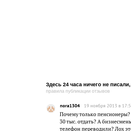
Здесь 24 часа ничего не писал
правила публикации отзывов
nora1304
19 ноября 2013 в 17:
Почему только пенсионеры? А
30 тыс. отдать? А бизнесме
телефон переводили? Лох это