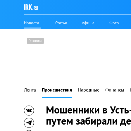
Новости
Статьи
Афиша
Фото
Лента
Происшествия
Народные
Финансы
Мошенники в Уст
путем забирали де