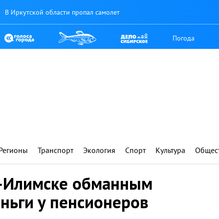
В Иркутской области пропал самолет
Погода
Регионы
Транспорт
Экология
Спорт
Культура
Общес
ь-Илимске обманным
ньги у пенсионеров