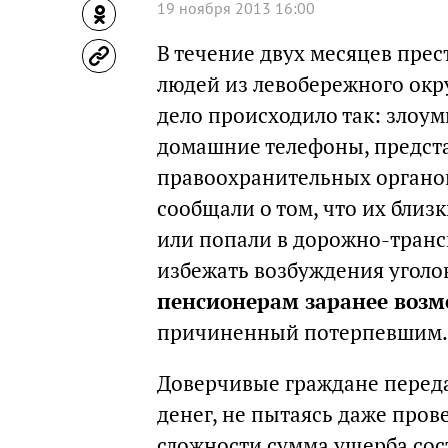
19 ноября 2013 16:00
В течение двух месяцев пре
людей из левобережного окр
дело происходило так: зло
домашние телефоны, предст
правоохранительных органо
сообщали о том, что их бли
или попали в дорожно-транс
избежать возбуждения уголо
пенсионерам заранее возм
причиненный потерпевшим.
Доверчивые граждане пере
денег, не пытаясь даже про
сложности сумма ущерба сос