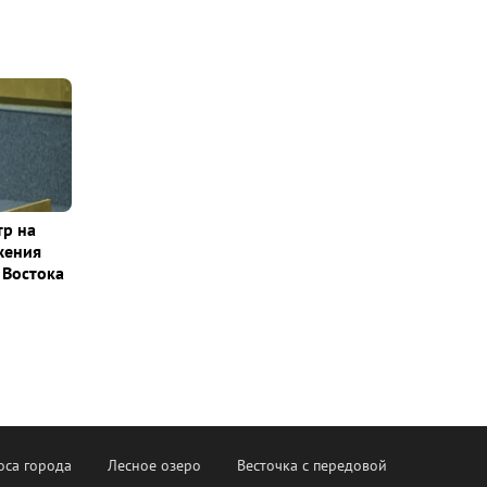
тр на
жения
 Востока
оса города
Лесное озеро
Весточка с передовой