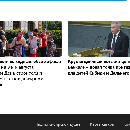
ести выходные: обзор афиши
Круглогодичный детский цен
на 8 и 9 августа
Байкале – новая точка притя
м День строителя и
для детей Сибири и Дальнего
ем в этнокультурном
е.
Гид по сибирской кухне
Карта катков
Гол