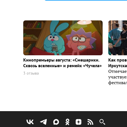
Кинопремьеры августа: «Смешарики.
Как пров
Сквозь вселенные» и ремейк «Чучела»
Иркутска 
Отмечае
3 отзыва
участву
фестивал