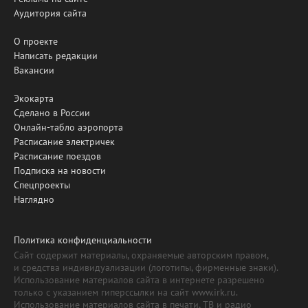
Аудитория сайта
О проекте
Написать редакции
Вакансии
Экокарта
Сделано в России
Онлайн-табло аэропорта
Расписание электричек
Расписание поездов
Подписка на новости
Спецпроекты
Наглядно
Политика конфиденциальности
Сайт содержит материалы, охраняемые авторским правом,
и средства индивидуализации (логотипы, фирменные знаки).
Использование материалов сайта в интернете разрешено
только с указанием гиперссылки на сайт www.irk.ru.
Использование материалов сайта в печати, ТВ и радио