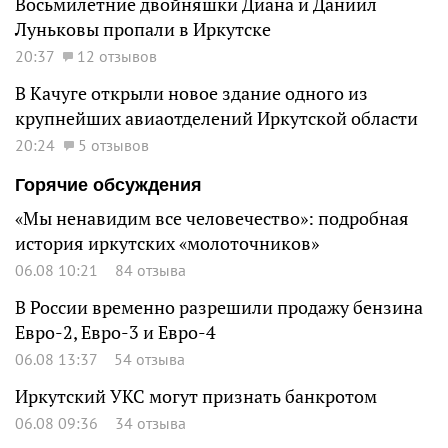
Восьмилетние двойняшки Диана и Даниил
Луньковы пропали в Иркутске
20:37
12 отзывов
В Качуге открыли новое здание одного из
крупнейших авиаотделений Иркутской области
20:24
5 отзывов
Горячие обсуждения
«Мы ненавидим все человечество»: подробная
история иркутских «молоточников»
06.08 10:21
84 отзыва
В России временно разрешили продажу бензина
Евро-2, Евро-3 и Евро-4
06.08 13:37
54 отзыва
Иркутский УКС могут признать банкротом
06.08 09:36
34 отзыва