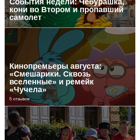
События недели: Чебурашка,
кони во Втором и пропавший
самолет
Кинопремьеры августа:
«Смешарики. Сквозь
вселенные» и ремейк
«Чучела»
5 отзывов