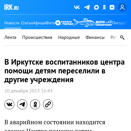
Новости
Статьи
Афиша
Фото
Погода
Ту
Лента
Происшествия
Народные
Финансы
Регионы
В Иркутске воспитанников центра
помощи детям переселили в
другие учреждения
20 декабря 2013 16:43
В аварийном состоянии находится