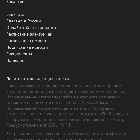
Вакансии
Экокарта
Сделано в России
Онлайн-табло аэропорта
Расписание электричек
Расписание поездов
Подписка на новости
Спецпроекты
Наглядно
Политика конфиденциальности
Сайт содержит материалы, охраняемые авторским правом,
и средства индивидуализации (логотипы, фирменные знаки).
Использование материалов сайта в интернете разрешено
только с указанием гиперссылки на сайт www.irk.ru.
Использование материалов сайта в печати, ТВ и радио
разрешено только с указанием названия сайта «Твой Иркутск».
К нарушителям данного положения применяются все меры,
предусмотренные ст. 1301 ГК РФ.
Все рекламные товары подлежат обязательной сертификации,
все услуги - лицензированию. Редакция не несет