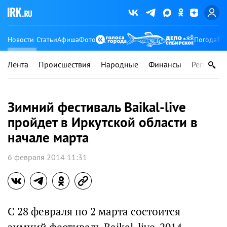
Новости
Статьи
Афиша
Фото
Погода
Ту
Лента
Происшествия
Народные
Финансы
Регионы
Зимний фестиваль Baikal-live
пройдет в Иркутской области в
начале марта
6 февраля 2014 11:31
С 28 февраля по 2 марта состоится