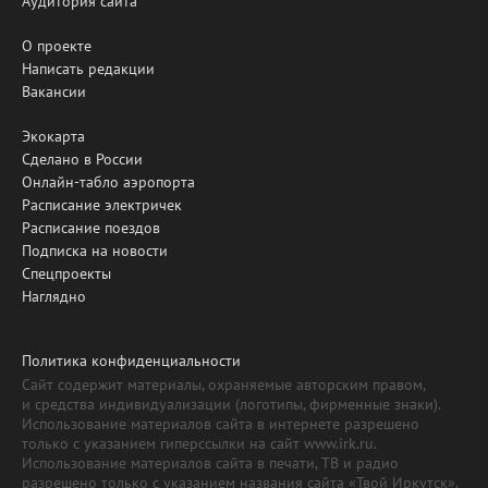
Аудитория сайта
О проекте
Написать редакции
Вакансии
Экокарта
Сделано в России
Онлайн-табло аэропорта
Расписание электричек
Расписание поездов
Подписка на новости
Спецпроекты
Наглядно
Политика конфиденциальности
Сайт содержит материалы, охраняемые авторским правом,
и средства индивидуализации (логотипы, фирменные знаки).
Использование материалов сайта в интернете разрешено
только с указанием гиперссылки на сайт www.irk.ru.
Использование материалов сайта в печати, ТВ и радио
разрешено только с указанием названия сайта «Твой Иркутск».