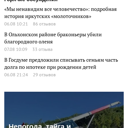
«Мы ненавидим все человечество»: подробная
история иркутских «молоточников»
06.08 10:21
86 отзывов
В Ольхонском районе браконьеры убили
благородного оленя
07.08 10:09
33 отзыва
В Госдуме предложили списывать семьям часть
долга по ипотеке при рождении детей
06.08 21:24
29 отзывов
Непогода, тайга и