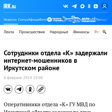
Новости
Статьи
Афиша
Фото
Погода
Ту
Лента
Происшествия
Народные
Финансы
Регионы
Сотрудники отдела «К» задержали
интернет-мошенников в
Иркутском районе
6 февраля 2014 19:06
Оперативники отдела «К» ГУ МВД по