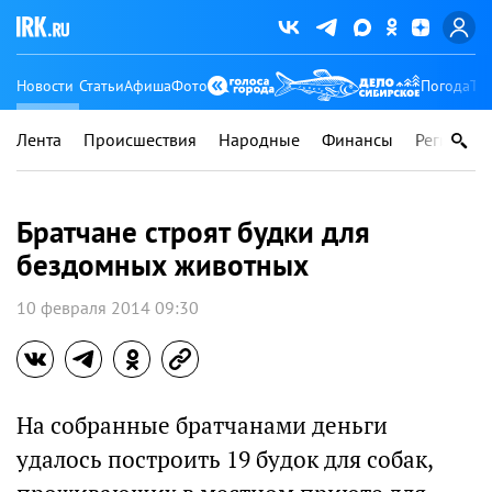
Новости
Статьи
Афиша
Фото
Погода
Ту
Лента
Происшествия
Народные
Финансы
Регионы
Братчане строят будки для
бездомных животных
10 февраля 2014 09:30
На собранные братчанами деньги
удалось построить 19 будок для собак,