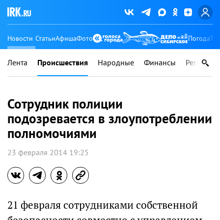
Новости
Статьи
Афиша
Фото
Погода
Ту
Лента
Происшествия
Народные
Финансы
Регионы
Сотрудник полиции
подозревается в злоупотреблении
полномочиями
23 февраля 2014 19:25
21 февраля сотрудниками собственной