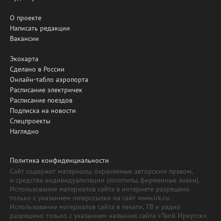
О проекте
Написать редакции
Вакансии
Экокарта
Сделано в России
Онлайн-табло аэропорта
Расписание электричек
Расписание поездов
Подписка на новости
Спецпроекты
Наглядно
Политика конфиденциальности
Сайт содержит материалы, охраняемые авторским правом,
и средства индивидуализации (логотипы, фирменные знаки).
Использование материалов сайта в интернете разрешено
только с указанием гиперссылки на сайт www.irk.ru.
Использование материалов сайта в печати, ТВ и радио
разрешено только с указанием названия сайта «Твой Иркутск».