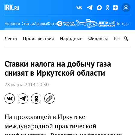
Новости
Статьи
Афиша
Фото
Погода
Ту
Лента
Происшествия
Народные
Финансы
Регионы
Ставки налога на добычу газа
снизят в Иркутской области
28 марта 2014 10:30
На проходящей в Иркутске
международной практической