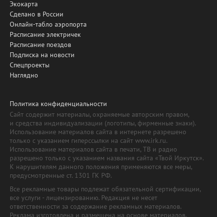
Экокарта
Сделано в России
Онлайн-табло аэропорта
Расписание электричек
Расписание поездов
Подписка на новости
Спецпроекты
Наглядно
Политика конфиденциальности
Сайт содержит материалы, охраняемые авторским правом,
и средства индивидуализации (логотипы, фирменные знаки).
Использование материалов сайта в интернете разрешено
только с указанием гиперссылки на сайт www.irk.ru.
Использование материалов сайта в печати, ТВ и радио
разрешено только с указанием названия сайта «Твой Иркутск».
К нарушителям данного положения применяются все меры,
предусмотренные ст. 1301 ГК РФ.
Все рекламные товары подлежат обязательной сертификации,
все услуги - лицензированию. Редакция не несет
ответственности за содержание рекламных материалов.
Реклама изготовлена и размещена на основе материалов,