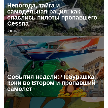
Непогода, тайга и
самодельная рация: как
спаслись пилоты пропавшего
Cessna
1 отзыв
События недели: Чебурашка,
кони во Втором и пропавший
самолет