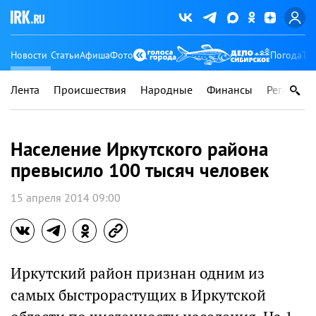
Новости
Статьи
Афиша
Фото
Погода
Ту
Лента
Происшествия
Народные
Финансы
Регионы
Население Иркутского района
превысило 100 тысяч человек
15 апреля 2014 09:00
Иркутский район признан одним из
самых быстрорастущих в Иркутской