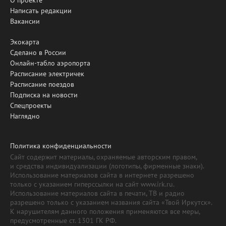
Написать редакции
Вакансии
Экокарта
Сделано в России
Онлайн-табло аэропорта
Расписание электричек
Расписание поездов
Подписка на новости
Спецпроекты
Наглядно
Политика конфиденциальности
Сайт содержит материалы, охраняемые авторским правом,
и средства индивидуализации (логотипы, фирменные знаки).
Использование материалов сайта в интернете разрешено
только с указанием гиперссылки на сайт www.irk.ru.
Использование материалов сайта в печати, ТВ и радио
разрешено только с указанием названия сайта «Твой Иркутск».
К нарушителям данного положения применяются все меры,
предусмотренные ст. 1301 ГК РФ.