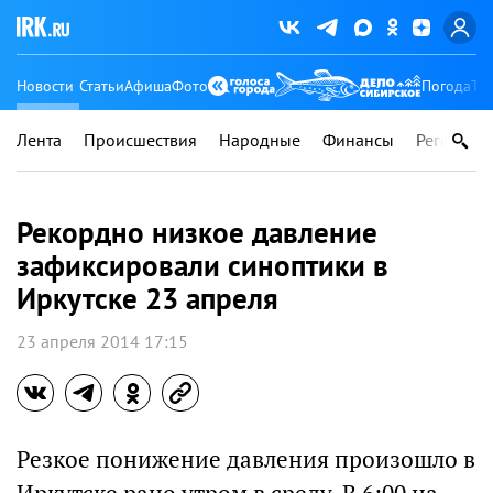
Новости
Статьи
Афиша
Фото
Погода
Ту
Лента
Происшествия
Народные
Финансы
Регионы
Рекордно низкое давление
зафиксировали синоптики в
Иркутске 23 апреля
23 апреля 2014 17:15
Резкое понижение давления произошло в