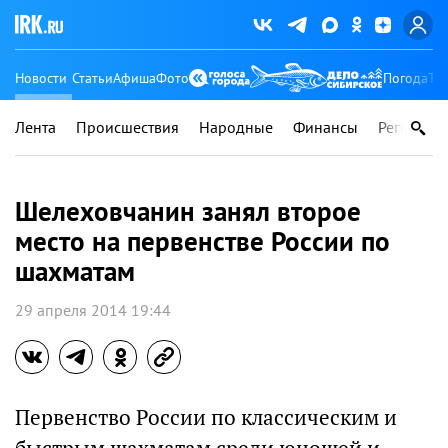
Новости
Статьи
Афиша
Фото
Погода
Ту
Лента
Происшествия
Народные
Финансы
Регионы
Шелеховчанин занял второе
место на первенстве России по
шахматам
29 апреля 2014 19:44
Первенство России по классическим и