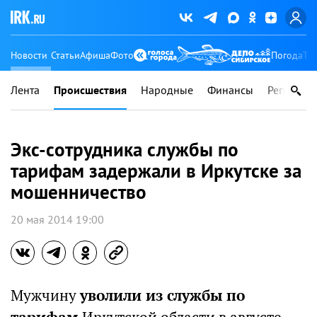
Новости
Статьи
Афиша
Фото
Погода
Ту
Лента
Происшествия
Народные
Финансы
Регионы
Экс-сотрудника службы по
тарифам задержали в Иркутске за
мошенничество
20 мая 2014 19:00
Мужчину
уволили из службы по