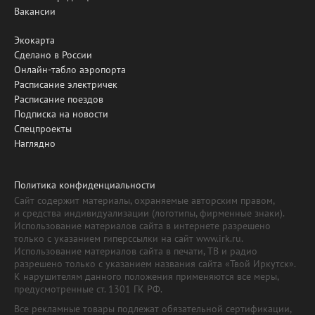
Вакансии
Экокарта
Сделано в России
Онлайн-табло аэропорта
Расписание электричек
Расписание поездов
Подписка на новости
Спецпроекты
Наглядно
Политика конфиденциальности
Сайт содержит материалы, охраняемые авторским правом,
и средства индивидуализации (логотипы, фирменные знаки).
Использование материалов сайта в интернете разрешено
только с указанием гиперссылки на сайт www.irk.ru.
Использование материалов сайта в печати, ТВ и радио
разрешено только с указанием названия сайта «Твой Иркутск».
К нарушителям данного положения применяются все меры,
предусмотренные ст. 1301 ГК РФ.
Все рекламные товары подлежат обязательной сертификации,