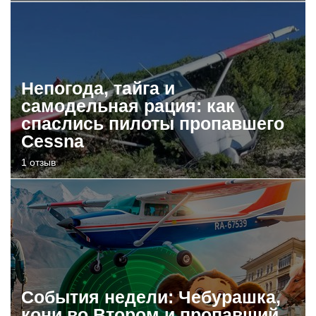
Непогода, тайга и
самодельная рация: как
спаслись пилоты пропавшего
Cessna
1 отзыв
События недели: Чебурашка,
кони во Втором и пропавший