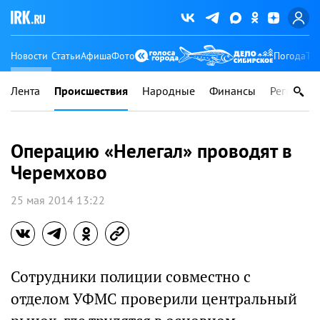
Новости
Статьи
Афиша
Фото
Погода
Ту
Лента
Происшествия
Народные
Финансы
Регионы
Операцию «Нелегал» проводят в
Черемхово
25 мая 2014 13:22
Сотрудники полиции совместно с
отделом УФМС проверили центральный