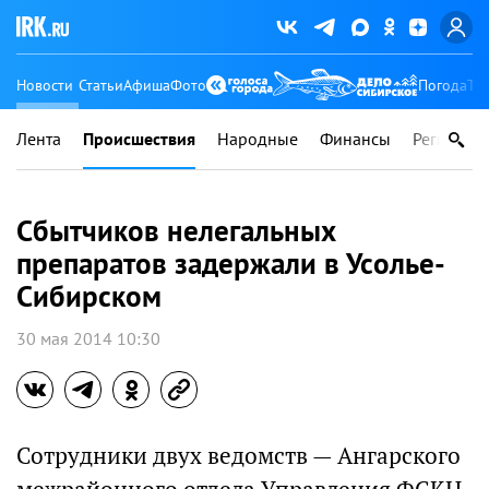
Новости
Статьи
Афиша
Фото
Погода
Ту
Лента
Происшествия
Народные
Финансы
Регионы
Сбытчиков нелегальных
препаратов задержали в Усолье-
Сибирском
30 мая 2014 10:30
Сотрудники двух ведомств — Ангарского