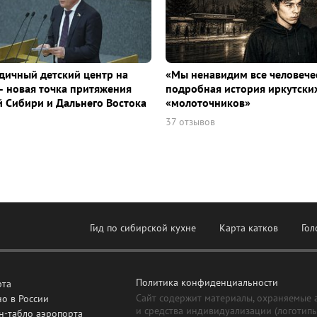
дичный детский центр на
«Мы ненавидим все человече
– новая точка притяжения
подробная история иркутски
й Сибири и Дальнего Востока
«молоточников»
37 отзывов
Гид по сибирской кухне
Карта катков
Гол
Политика конфиденциальности
рта
Сайт содержит материалы, охраняемые 
о в России
и средства индивидуализации (логотип
н-табло аэропорта