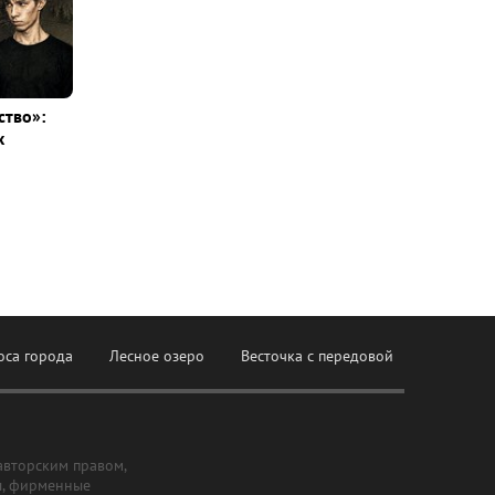
ство»:
х
оса города
Лесное озеро
Весточка с передовой
авторским правом,
ы, фирменные