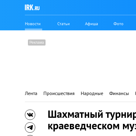
Новости
Статьи
Афиша
Фото
Лента
Происшествия
Народные
Финансы
Шахматный турнир
краеведческом му