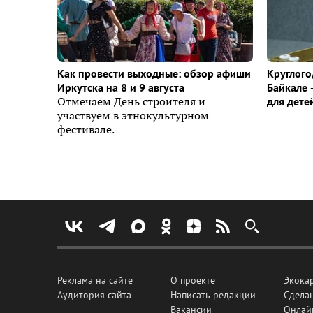
Как провести выходные: обзор афиши
Круглого
Иркутска на 8 и 9 августа
Байкале 
Отмечаем День строителя и
для дете
участвуем в этнокультурном
фестивале.
Реклама на сайте
О проекте
Экока
Аудитория сайта
Написать редакции
Сделан
Вакансии
Онлай