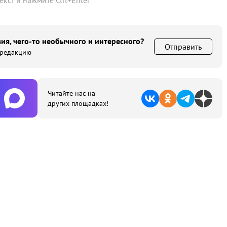
текст и нажмите
Ctrl
+
Enter
ия, чего-то необычного и интересного?
Отправить
 редакцию
Читайте нас на
других площадках!