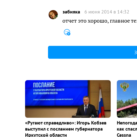
забияка
6 июня 2014 в 14:32
отчет это хорошо, главное т
З
«Ругают справедливо»: Игорь Кобзев
Непогода
выступил с посланием губернатора
как спас
Иркутской области
Cessna