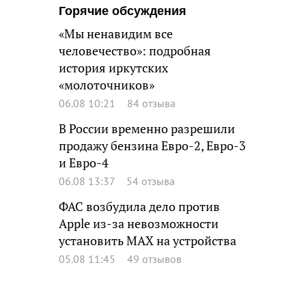
Горячие обсуждения
«Мы ненавидим все
человечество»: подробная
история иркутских
«молоточников»
06.08 10:21
84 отзыва
В России временно разрешили
продажу бензина Евро-2, Евро-3
и Евро-4
06.08 13:37
54 отзыва
ФАС возбудила дело против
Apple из-за невозможности
установить MAX на устройства
05.08 11:45
49 отзывов