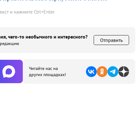
текст и нажмите
Ctrl
+
Enter
ия, чего-то необычного и интересного?
Отправить
 редакцию
Читайте нас на
других площадках!