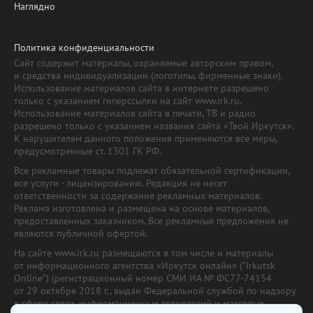
Наглядно
Политика конфиденциальности
Сайт содержит материалы, охраняемые авторским правом,
и средства индивидуализации (логотипы, фирменные знаки).
Использование материалов сайта в интернете разрешено
только с указанием гиперссылки на сайт www.irk.ru.
Использование материалов сайта в печати, ТВ и радио
разрешено только с указанием названия сайта «Твой Иркутск».
К нарушителям данного положения применяются все меры,
предусмотренные ст. 1301 ГК РФ.
Все рекламные товары подлежат обязательной сертификации,
все услуги - лицензированию. Редакция не несет
ответственности за содержание рекламных материалов.
Реклама изготовлена и размещена на основе материалов,
предоставленных заказчиком. Все рекламные предложения не
являются публичной офертой.
На сайте www.irk.ru размещаются в том числе и материалы
от информационного агентства «Иркутск онлайн» ("Irkutsk
Online") (регистрационный номер СМИ ИА № ФС77-74154
от 29 октября 2018 г., выдан Федеральной службой по надзору
в сфере связи, информационных технологий и массовых