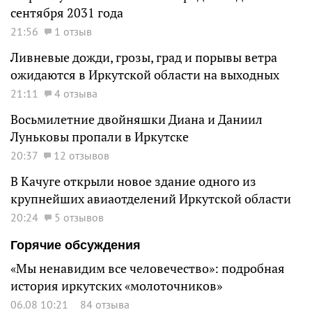
сентября 2031 года
21:56
1 отзыв
Ливневые дожди, грозы, град и порывы ветра
ожидаются в Иркутской области на выходных
21:11
4 отзыва
Восьмилетние двойняшки Диана и Даниил
Луньковы пропали в Иркутске
20:37
12 отзывов
В Качуге открыли новое здание одного из
крупнейших авиаотделений Иркутской области
20:24
5 отзывов
Горячие обсуждения
«Мы ненавидим все человечество»: подробная
история иркутских «молоточников»
06.08 10:21
84 отзыва