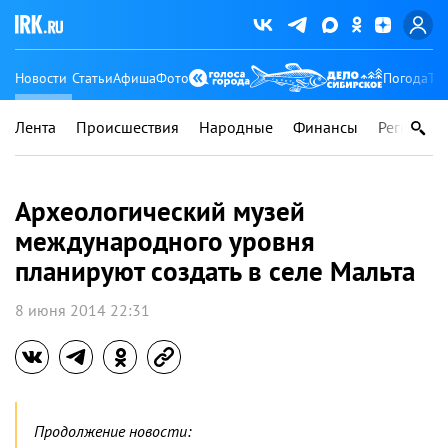
Новости
Статьи
Афиша
Фото
Погода
Ту
Лента
Происшествия
Народные
Финансы
Регионы
Археологический музей
международного уровня
планируют создать в селе Мальта
8 июня 2014 22:31
Продолжение новости: