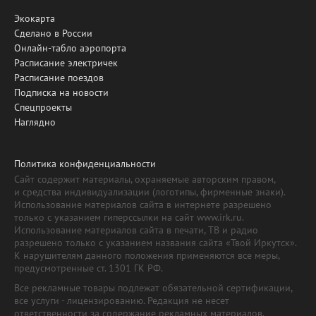
Экокарта
Сделано в России
Онлайн-табло аэропорта
Расписание электричек
Расписание поездов
Подписка на новости
Спецпроекты
Наглядно
Политика конфиденциальности
Сайт содержит материалы, охраняемые авторским правом,
и средства индивидуализации (логотипы, фирменные знаки).
Использование материалов сайта в интернете разрешено
только с указанием гиперссылки на сайт www.irk.ru.
Использование материалов сайта в печати, ТВ и радио
разрешено только с указанием названия сайта «Твой Иркутск».
К нарушителям данного положения применяются все меры,
предусмотренные ст. 1301 ГК РФ.
Все рекламные товары подлежат обязательной сертификации,
все услуги - лицензированию. Редакция не несет
ответственности за содержание рекламных материалов.