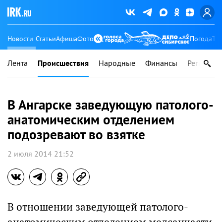
Новости
Статьи
Афиша
Фото
Погода
Ту
Лента
Происшествия
Народные
Финансы
Регионы
В Ангарске заведующую патолого-
анатомическим отделением
подозревают во взятке
2 июля 2014 21:52
В отношении заведующей патолого-