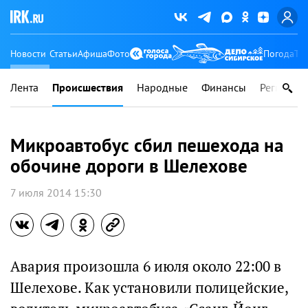
Новости
Статьи
Афиша
Фото
Погода
Ту
Лента
Происшествия
Народные
Финансы
Регионы
Микроавтобус сбил пешехода на
обочине дороги в Шелехове
7 июля 2014 15:30
Авария произошла 6 июля около 22:00 в
Шелехове. Как установили полицейские,