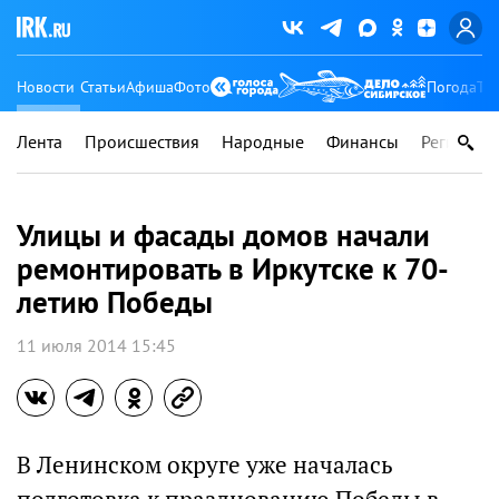
Новости
Статьи
Афиша
Фото
Погода
Ту
Лента
Происшествия
Народные
Финансы
Регионы
Улицы и фасады домов начали
ремонтировать в Иркутске к 70-
летию Победы
11 июля 2014 15:45
В Ленинском округе уже началась