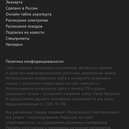
Экокарта
Сделано в России
Онлайн-табло аэропорта
Расписание электричек
Расписание поездов
Подписка на новости
Спецпроекты
Наглядно
Политика конфиденциальности
Сайт содержит материалы, охраняемые авторским правом,
и средства индивидуализации (логотипы, фирменные знаки).
Использование материалов сайта в интернете разрешено
только с указанием гиперссылки на сайт www.irk.ru.
Использование материалов сайта в печати, ТВ и радио
разрешено только с указанием названия сайта «Твой Иркутск».
К нарушителям данного положения применяются все меры,
предусмотренные ст. 1301 ГК РФ.
Все рекламные товары подлежат обязательной сертификации,
все услуги - лицензированию. Редакция не несет
ответственности за содержание рекламных материалов.
Реклама изготовлена и размещена на основе материалов,