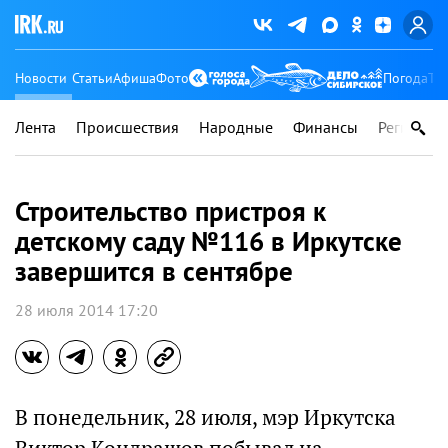
Новости
Статьи
Афиша
Фото
Погода
Ту
Лента
Происшествия
Народные
Финансы
Регионы
Строительство пристроя к
детскому саду №116 в Иркутске
завершится в сентябре
28 июля 2014 17:20
В понедельник, 28 июля, мэр Иркутска