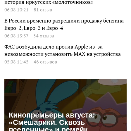
история иркутских «молоточников»
06.08 10:21
81 отзыв
В России временно разрешили продажу бензина
Евро-2, Евро-3 и Евро-4
06.08 13:37
54 отзыва
ФАС возбудила дело против Apple из-за
невозможности установить MAX на устройства
05.08 11:45
46 отзывов
Кинопремьеры августа:
«Смешарики. Сквозь
вселенные» и ремейк