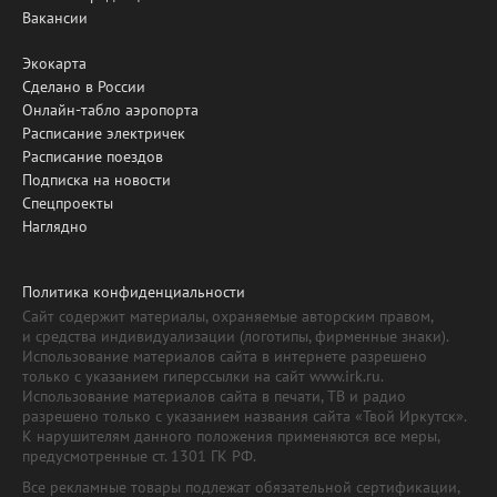
Вакансии
Экокарта
Сделано в России
Онлайн-табло аэропорта
Расписание электричек
Расписание поездов
Подписка на новости
Спецпроекты
Наглядно
Политика конфиденциальности
Сайт содержит материалы, охраняемые авторским правом,
и средства индивидуализации (логотипы, фирменные знаки).
Использование материалов сайта в интернете разрешено
только с указанием гиперссылки на сайт www.irk.ru.
Использование материалов сайта в печати, ТВ и радио
разрешено только с указанием названия сайта «Твой Иркутск».
К нарушителям данного положения применяются все меры,
предусмотренные ст. 1301 ГК РФ.
Все рекламные товары подлежат обязательной сертификации,