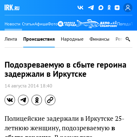
Новости
Статьи
Афиша
Фото
Погода
Ту
Лента
Происшествия
Народные
Финансы
Регионы
Подозреваемую в сбыте героина
задержали в Иркутске
14 августа 2014 18:40
Полицейские задержали в Иркутске 25-
летнюю женщину, подозреваемую
в