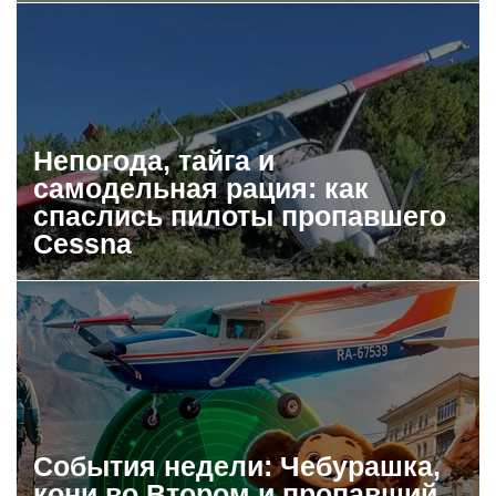
Непогода, тайга и
самодельная рация: как
спаслись пилоты пропавшего
Cessna
События недели: Чебурашка,
кони во Втором и пропавший