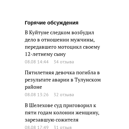
Горячие обсуждения
В Куйтуне следком возбудил
дело в отношении мужчины,
передавшего мотоцикл своему
12-летнему сыну
08.08 14:44
34 отзыва
Пятилетняя девочка погибла в
результате аварии в Тулунском
районе
08.08 13:26
32 отзыва
В Шелехове суд приговорил к
пяти годам колонии женщину,
зарезавшую сожителя
08.08 17:49
31 отзыв