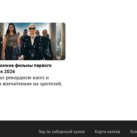
ромкие фильмы первого
я 2026
ал рекордную кассу и
 впечатление на зрителей.
Гид по сибирской кухне
Карта катков
Гол