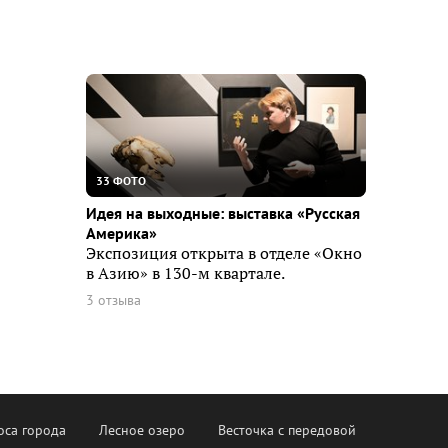
33 ФОТО
Идея на выходные: выставка «Русская
Америка»
Экспозиция открыта в отделе «Окно
в Азию» в 130-м квартале.
3 отзыва
оса города
Лесное озеро
Весточка с передовой