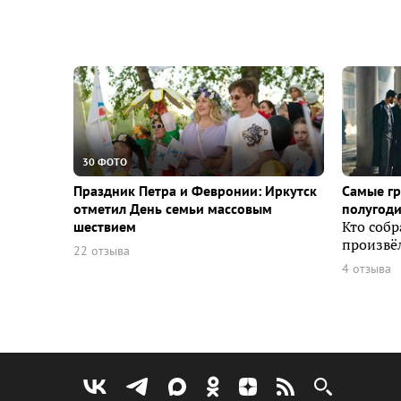
30 ФОТО
Праздник Петра и Февронии: Иркутск
Самые г
отметил День семьи массовым
полугоди
шествием
Кто собр
произвёл
22 отзыва
4 отзыва