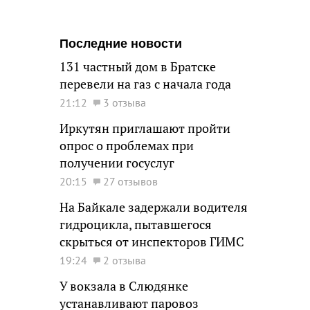
Последние новости
131 частный дом в Братске
перевели на газ с начала года
21:12
3 отзыва
Иркутян приглашают пройти
опрос о проблемах при
получении госуслуг
20:15
27 отзывов
На Байкале задержали водителя
гидроцикла, пытавшегося
скрыться от инспекторов ГИМС
19:24
2 отзыва
У вокзала в Слюдянке
устанавливают паровоз