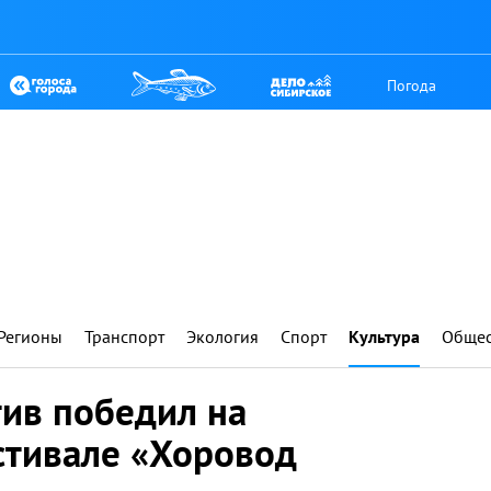
Погода
Регионы
Транспорт
Экология
Спорт
Культура
Общес
тив победил на
стивале «Хоровод