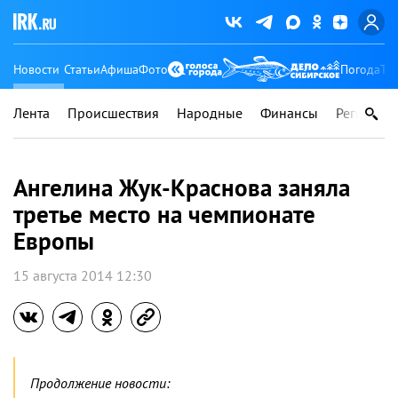
Новости
Статьи
Афиша
Фото
Погода
Ту
Лента
Происшествия
Народные
Финансы
Регионы
Ангелина Жук-Краснова заняла
третье место на чемпионате
Европы
15 августа 2014 12:30
Продолжение новости: