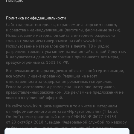
Наглядно
Политика конфиденциальности
Сайт содержит материалы, охраняемые авторским правом,
и средства индивидуализации (логотипы, фирменные знаки).
Использование материалов сайта в интернете разрешено
только с указанием гиперссылки на сайт www.irk.ru.
Использование материалов сайта в печати, ТВ и радио
разрешено только с указанием названия сайта «Твой Иркутск».
К нарушителям данного положения применяются все меры,
предусмотренные ст. 1301 ГК РФ.
Все рекламные товары подлежат обязательной сертификации,
все услуги - лицензированию. Редакция не несет
ответственности за содержание рекламных материалов.
Реклама изготовлена и размещена на основе материалов,
предоставленных заказчиком. Все рекламные предложения не
являются публичной офертой.
На сайте www.irk.ru размещаются в том числе и материалы
от информационного агентства «Иркутск онлайн» ("Irkutsk
Online") (регистрационный номер СМИ ИА № ФС77-74154
от 29 октября 2018 г., выдан Федеральной службой по надзору
в сфере связи, информационных технологий и массовых
коммуникаций) с соответствующей пометкой. Учредитель —