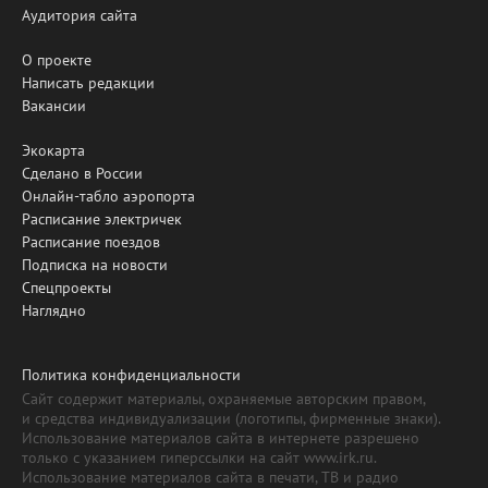
Аудитория сайта
О проекте
Написать редакции
Вакансии
Экокарта
Сделано в России
Онлайн-табло аэропорта
Расписание электричек
Расписание поездов
Подписка на новости
Спецпроекты
Наглядно
Политика конфиденциальности
Сайт содержит материалы, охраняемые авторским правом,
и средства индивидуализации (логотипы, фирменные знаки).
Использование материалов сайта в интернете разрешено
только с указанием гиперссылки на сайт www.irk.ru.
Использование материалов сайта в печати, ТВ и радио