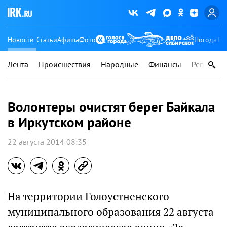
Новости
Статьи
Афиша
Фото
Погода
Ту
Лента
Происшествия
Народные
Финансы
Регионы
Волонтеры очистят берег Байкала
в Иркутском районе
22 августа 2014 08:35
На территории Голоустненского
муниципального образования 22 августа