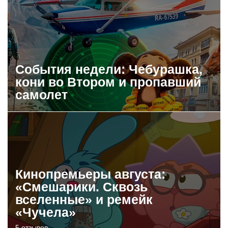
События недели: Чебурашка,
кони во Втором и пропавший
самолет
Кинопремьеры августа:
«Смешарики. Сквозь
вселенные» и ремейк
«Чучела»
5 отзывов