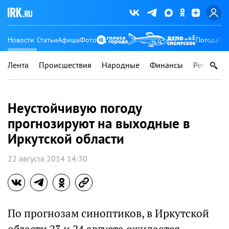
Новости
Статьи
Афиша
Фото
Погода
Ту
Лента
Происшествия
Народные
Финансы
Регионы
Неустойчивую погоду
прогнозируют на выходные в
Иркутской области
22 августа 2014 14:30
По прогнозам синоптиков, в Иркутской