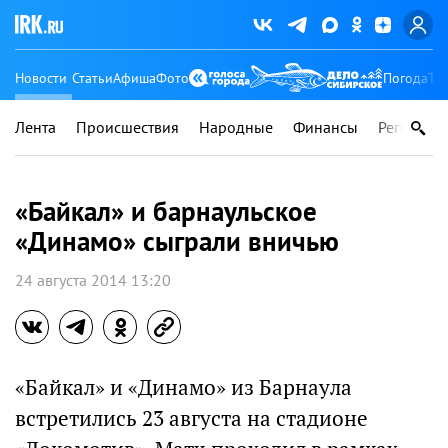
Новости
Статьи
Афиша
Фото
Погода
Ту
Лента
Происшествия
Народные
Финансы
Регионы
«Байкал» и барнаульское
«Динамо» сыграли вничью
24 августа 2014 13:20
«Байкал» и «Динамо» из Барнаула
встретились 23 августа на стадионе