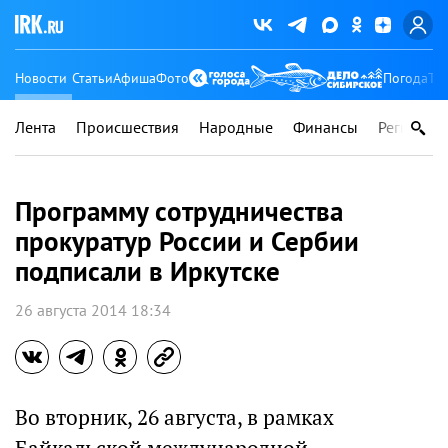
Новости
Статьи
Афиша
Фото
Погода
Ту
Лента
Происшествия
Народные
Финансы
Регионы
Программу сотрудничества
прокуратур России и Сербии
подписали в Иркутске
26 августа 2014 18:34
Во вторник, 26 августа, в рамках