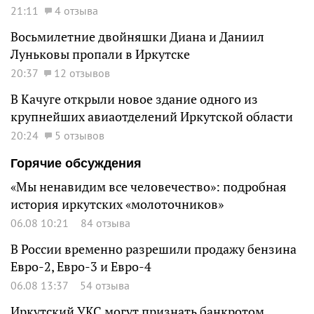
21:11
4 отзыва
Восьмилетние двойняшки Диана и Даниил
Луньковы пропали в Иркутске
20:37
12 отзывов
В Качуге открыли новое здание одного из
крупнейших авиаотделений Иркутской области
20:24
5 отзывов
Горячие обсуждения
«Мы ненавидим все человечество»: подробная
история иркутских «молоточников»
06.08 10:21
84 отзыва
В России временно разрешили продажу бензина
Евро-2, Евро-3 и Евро-4
06.08 13:37
54 отзыва
Иркутский УКС могут признать банкротом