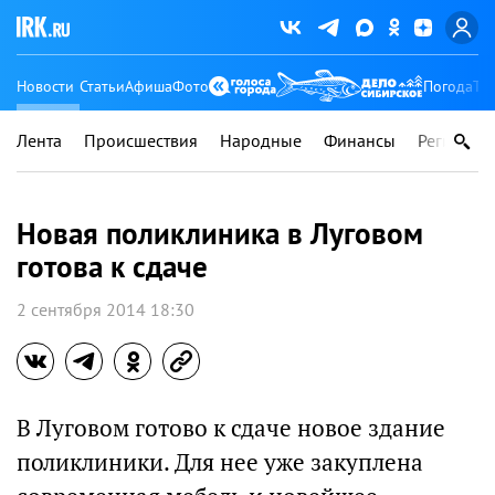
Новости
Статьи
Афиша
Фото
Погода
Ту
Лента
Происшествия
Народные
Финансы
Регионы
Новая поликлиника в Луговом
готова к сдаче
2 сентября 2014 18:30
В Луговом готово к сдаче новое здание
поликлиники. Для нее уже закуплена