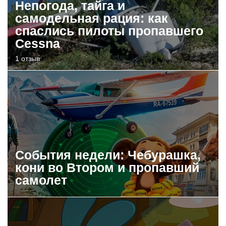
Непогода, тайга и
самодельная рация: как
спаслись пилоты пропавшего
Cessna
1 отзыв
События недели: Чебурашка,
кони во Втором и пропавший
самолет