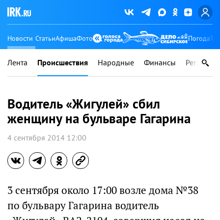
Новости
Статьи
Афиша
Фото
Погода
Ту
Лента
Происшествия
Народные
Финансы
Регионы
Водитель «Жигулей» сбил
женщину на бульваре Гагарина
4 сентября 2014 12:00
3 сентября около 17:00 возле дома №38
по бульвару Гагарина водитель