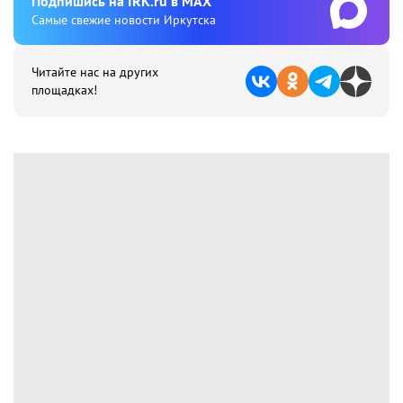
Подпишиcь на IRK.ru в MAX
Cамые свежие новости Иркутска
Читайте нас на других
площадках!