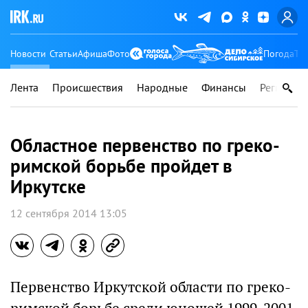
Новости
Статьи
Афиша
Фото
Погода
Ту
Лента
Происшествия
Народные
Финансы
Регионы
Областное первенство по греко-
римской борьбе пройдет в
Иркутске
12 сентября 2014 13:05
Первенство Иркутской области по греко-