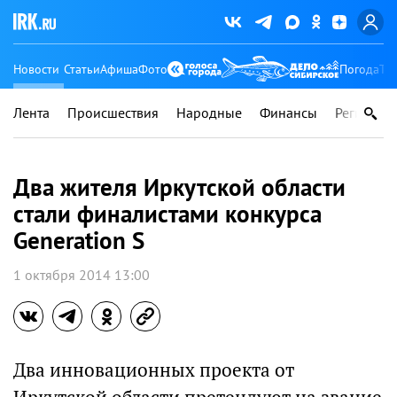
Новости
Статьи
Афиша
Фото
Погода
Ту
Лента
Происшествия
Народные
Финансы
Регионы
Два жителя Иркутской области
стали финалистами конкурса
Generation S
1 октября 2014 13:00
Два инновационных проекта от