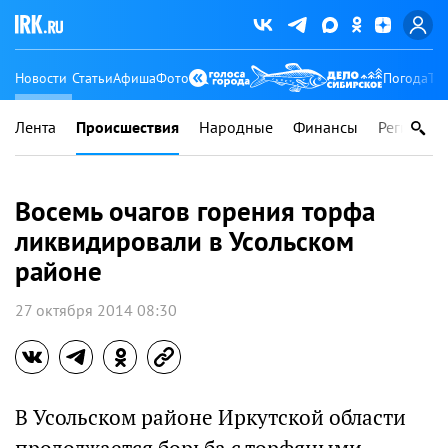
Новости
Статьи
Афиша
Фото
Погода
Ту
Лента
Происшествия
Народные
Финансы
Регионы
Восемь очагов горения торфа
ликвидировали в Усольском
районе
27 октября 2014 08:30
В Усольском районе Иркутской области