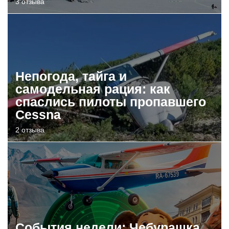
3 отзыва
Непогода, тайга и
самодельная рация: как
спаслись пилоты пропавшего
Cessna
2 отзыва
События недели: Чебурашка,