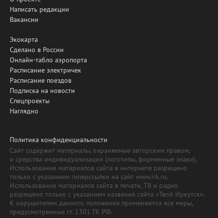
Написать редакции
Вакансии
Экокарта
Сделано в России
Онлайн-табло аэропорта
Расписание электричек
Расписание поездов
Подписка на новости
Спецпроекты
Наглядно
Политика конфиденциальности
Сайт содержит материалы, охраняемые авторским правом,
и средства индивидуализации (логотипы, фирменные знаки).
Использование материалов сайта в интернете разрешено
только с указанием гиперссылки на сайт www.irk.ru.
Использование материалов сайта в печати, ТВ и радио
разрешено только с указанием названия сайта «Твой Иркутск».
К нарушителям данного положения применяются все меры,
предусмотренные ст. 1301 ГК РФ.