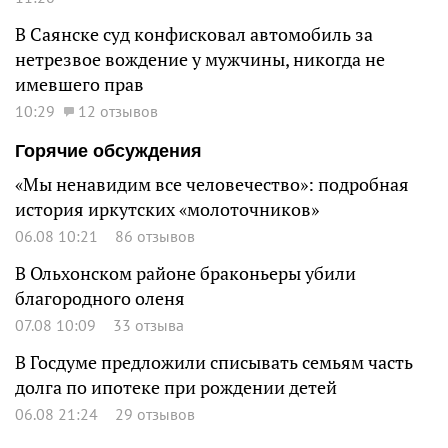
В Саянске суд конфисковал автомобиль за
нетрезвое вождение у мужчины, никогда не
имевшего прав
10:29
12 отзывов
Горячие обсуждения
«Мы ненавидим все человечество»: подробная
история иркутских «молоточников»
06.08 10:21
86 отзывов
В Ольхонском районе браконьеры убили
благородного оленя
07.08 10:09
33 отзыва
В Госдуме предложили списывать семьям часть
долга по ипотеке при рождении детей
06.08 21:24
29 отзывов