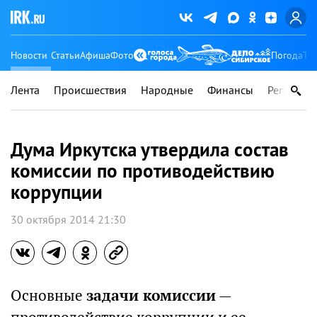
Новости
Статьи
Афиша
Фото
Погода
Ту
Лента
Происшествия
Народные
Финансы
Регионы
Дума Иркутска утвердила состав
комиссии по противодействию
коррупции
30 октября 2014 21:30
Основные
задачи комиссии
—