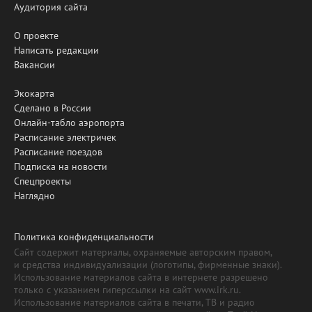
Аудитория сайта
О проекте
Написать редакции
Вакансии
Экокарта
Сделано в России
Онлайн-табло аэропорта
Расписание электричек
Расписание поездов
Подписка на новости
Спецпроекты
Наглядно
Политика конфиденциальности
Сайт содержит материалы, охраняемые авторским правом,
и средства индивидуализации (логотипы, фирменные знаки).
Использование материалов сайта в интернете разрешено
только с указанием гиперссылки на сайт www.irk.ru.
Использование материалов сайта в печати, ТВ и радио