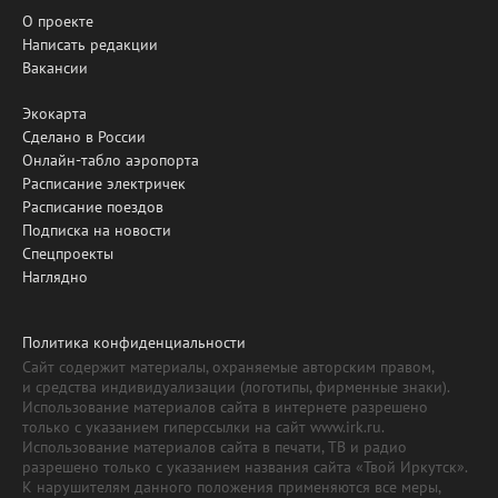
О проекте
Написать редакции
Вакансии
Экокарта
Сделано в России
Онлайн-табло аэропорта
Расписание электричек
Расписание поездов
Подписка на новости
Спецпроекты
Наглядно
Политика конфиденциальности
Сайт содержит материалы, охраняемые авторским правом,
и средства индивидуализации (логотипы, фирменные знаки).
Использование материалов сайта в интернете разрешено
только с указанием гиперссылки на сайт www.irk.ru.
Использование материалов сайта в печати, ТВ и радио
разрешено только с указанием названия сайта «Твой Иркутск».
К нарушителям данного положения применяются все меры,