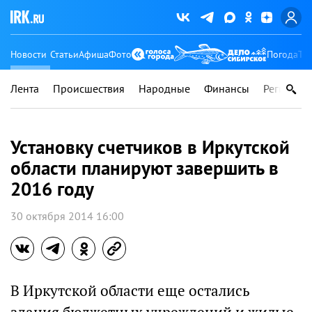
Новости
Статьи
Афиша
Фото
Погода
Ту
Лента
Происшествия
Народные
Финансы
Регионы
Установку счетчиков в Иркутской
области планируют завершить в
2016 году
30 октября 2014 16:00
В Иркутской области еще остались