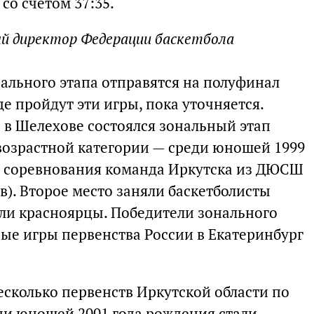
со счетом 37:35.
й директор Федерации баскетбола
ального этапа отправятся на полуфинал
де пройдут эти игры, пока уточняется.
е в Шелехове состоялся зональный этап
 возрастной категории — среди юношей 1999
и соревнования команда Иркутска из ДЮСШ
в). Второе место заняли баскетболисты
ыли красноярцы. Победители зонального
ные игры первенства России в Екатеринбург
сколько первенств Иркутской области по
ди юношей 2001 года рождения стали