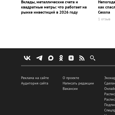
Вклады, металлические счета и
Непогода
квадратные метры: что работает на
как спас
рынке инвестиций в 2026 году
Cessna
1 отзыв
Реклама на сайте
О проекте
Экока
Аудитория сайта
Написать редакции
Сделан
Вакансии
Онлай
Распис
Распи
Подпи
Спецп