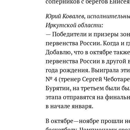
соперников с берегов Енисея 
Юрий Ковалев, исполнительны
Иркутской области:
— Победители и призеры зон
первенства России. Когда и г
Добавлю, что в октябре такж
первенства России в другой
года рождения. Выиграла эт
№ 4 (тренер Сергей Чеботаре
Бурятии, на третьем были б
этапа отправятся на финаль
в начале января.
В октябре—ноябре прошли не
баскетболу. Чемпионами сре