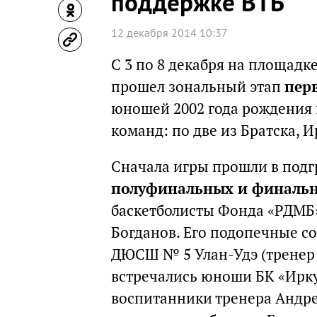
поддержке ВТБ
12 декабря 2014 10:37
С 3 по 8 декабря на площадк
прошел зональный этап
перв
юношей 2002 года рождения и
команд: по две из Братска, И
Сначала игры прошли в подг
полуфинальных и финаль
баскетболисты Фонда «РДМБ»
Богданов. Его подопечные со
ДЮСШ № 5 Улан-Удэ (тренер 
встречались юноши БК «Ирк
воспитанники тренера Андре