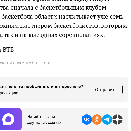
тва сначала с баскетбольным клубом
 баскетбола области насчитывает уже семь
дежным партнером баскетболистов, которым
а, так и на выездных соревнованиях.
ы ВТБ
текст и нажмите
Ctrl
+
Enter
ия, чего-то необычного и интересного?
Отправить
 редакцию
Читайте нас на
других площадках!