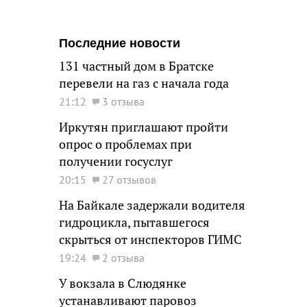
Последние новости
131 частный дом в Братске
перевели на газ с начала года
21:12
3 отзыва
Иркутян приглашают пройти
опрос о проблемах при
получении госуслуг
20:15
27 отзывов
На Байкале задержали водителя
гидроцикла, пытавшегося
скрыться от инспекторов ГИМС
19:24
2 отзыва
У вокзала в Слюдянке
устанавливают паровоз