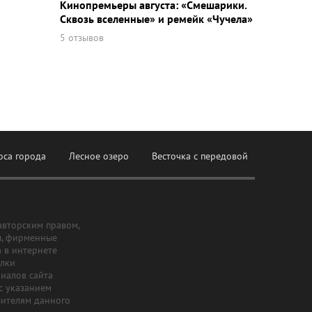
Кинопремьеры августа: «Смешарики.
Сквозь вселенные» и ремейк «Чучела»
5 отзывов
оса города
Лесное озеро
Весточка с передовой
авторским правом,
ы, фирменные
а в интернете
ылки
риалов сайта
с указанием
шителям данного