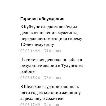
Горячие обсуждения
В Куйтуне следком возбудил
дело в отношении мужчины,
передавшего мотоцикл своему
12-летнему сыну
08.08 14:44
34 отзыва
Пятилетняя девочка погибла в
результате аварии в Тулунском
районе
08.08 13:26
32 отзыва
В Шелехове суд приговорил к
пяти годам колонии женщину,
зарезавшую сожителя
08.08 17:49
31 отзыв