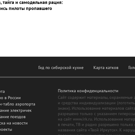
, тайга и самодельная рация:
лись пилоты пропавшего
Гид по сибирской кухне
Карта катков
Гол
Политика конфиденциальности
рта
Сайт содержит материалы, охраняемые 
о в России
и средства индивидуализации (логотип
н-табло аэропорта
знаки). Использование материалов сайт
ание электричек
разрешено только с указанием гиперсс
сание поездов
на сайт www.irk.ru. Использование мате
ска на новости
в печати, ТВ и радио разрешено только 
роекты
названия сайта «Твой Иркутск». К нару