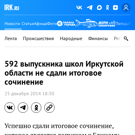
Новости
Статьи
Афиша
Фото
Погода
Ту
Лента
Происшествия
Народные
Финансы
Регионы
592 выпускника школ Иркутской
области не сдали итоговое
сочинение
25 декабря 2014 18:30
Успешно сдали итоговое сочинение,