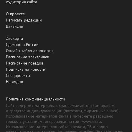
Аудитория сайта
О проекте
Написать редакции
Вакансии
Экокарта
Сделано в России
Онлайн-табло аэропорта
Расписание электричек
Расписание поездов
Подписка на новости
Спецпроекты
Наглядно
Политика конфиденциальности
Сайт содержит материалы, охраняемые авторским правом,
и средства индивидуализации (логотипы, фирменные знаки).
Использование материалов сайта в интернете разрешено
только с указанием гиперссылки на сайт www.irk.ru.
Использование материалов сайта в печати, ТВ и радио
разрешено только с указанием названия сайта «Твой Иркутск».