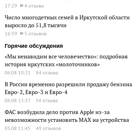
17:29
4 отзыва
Число многодетных семей в Иркутской области
выросло до 51,8 тысячи
16:59
5 отзывов
Горячие обсуждения
«Мы ненавидим все человечество»: подробная
история иркутских «молоточников»
06.08 10:21
84 отзыва
В России временно разрешили продажу бензина
Евро-2, Евро-3 и Евро-4
06.08 13:37
54 отзыва
ФАС возбудила дело против Apple из-за
невозможности установить MAX на устройства
05.08 11:45
49 отзывов