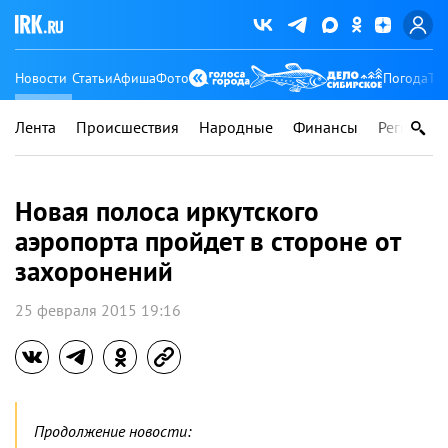
Новости
Статьи
Афиша
Фото
Погода
Ту
Лента
Происшествия
Народные
Финансы
Регионы
Новая полоса иркутского
аэропорта пройдет в стороне от
захоронений
25 февраля 2015 19:16
Продолжение новости: