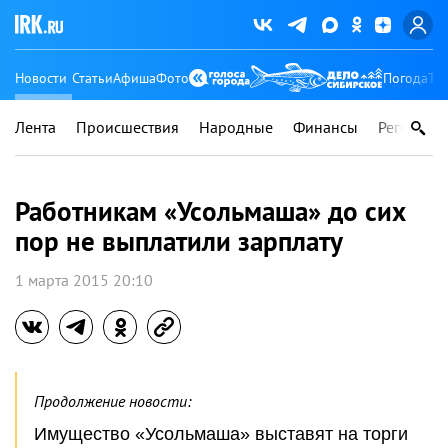
Новости
Статьи
Афиша
Фото
Погода
Ту
Лента
Происшествия
Народные
Финансы
Регионы
Работникам «Усольмаша» до сих
пор не выплатили зарплату
1 марта 2015 20:10
Продолжение новости:
Имущество «Усольмаша» выставят на торги