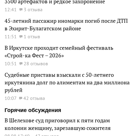
3500 артефактов и редкое захоронение
12:41
3 отзыва
45-летний пассажир иномарки погиб после ДТП
в Эхирит-Булагатском районе
11:51
1 отзыв
В Иркутске проходит семейный фестиваль
«Строй-ка Фест – 2026»
10:51
28 отзывов
Судебные приставы взыскали с 50-летнего
иркутянина долг по алиментам на два миллиона
рублей
10:07
42 отзыва
Горячие обсуждения
В Шелехове суд приговорил к пяти годам
колонии женщину, зарезавшую сожителя
08.08 17:49
47 отзывов