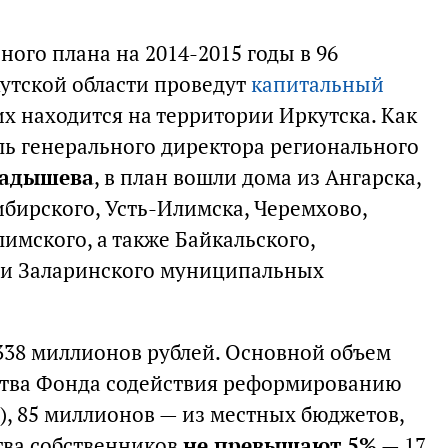
ного плана на 2014-2015 годы в 96
утской области проведут
капитальный
их находится на территории Иркутска. Как
ь генерального директора регионального
ладышева
, в план вошли дома из Ангарска,
ибирского, Усть-Илимска, Черемхово,
имского, а также Байкальского,
, и Заларинского муниципальных
 338 миллионов рублей. Основной объем
ства Фонда содействия реформированию
), 85 миллионов — из местных бюджетов,
ства собственников
не превышают 5%
— 17