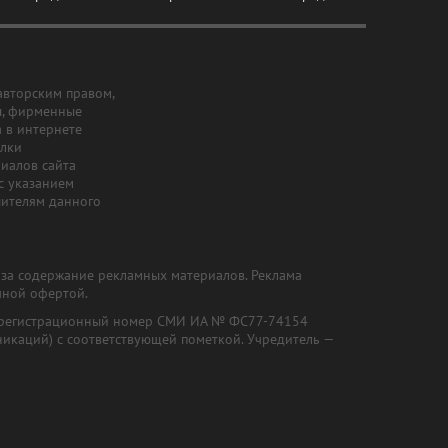
авторским правом,
ы, фирменные
а в интернете
ылки
риалов сайта
с указанием
шителям данного
и за содержание рекламных материалов. Реклама
чной офертой.
") (регистрационный номер СМИ ИА № ФС77-74154
никаций) с соответствующей пометкой. Учредитель —