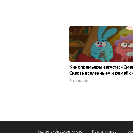
Кинопремьеры августа: «Сме
Сквозь вселенные» и ремейк 
5 отзывов
Гид по сибирской кухне
Карта катков
Гол