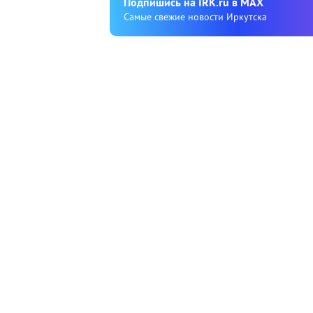
Подпишиcь на IRK.ru в MAX
Cамые свежие новости Иркутска