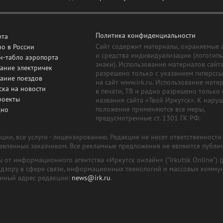
Политика конфиденциальности
рта
Сайт содержит материалы, охраняемые 
о в России
и средства индивидуализации (логотип
н-табло аэропорта
знаки). Использование материалов сайт
ание электричек
разрешено только с указанием гиперсс
сание поездов
на сайт www.irk.ru. Использование мате
ска на новости
в печати, ТВ и радио разрешено только 
роекты
названия сайта «Твой Иркутск». К нару
положения применяются все меры,
дно
предусмотренные ст. 1301 ГК РФ.
ии, все услуги - лицензированию. Редакция не несет ответственност
тавленных заказчиком. Все рекламные предложения не являются публи
лы от информационного агентства «Иркутск онлайн» ("Irkutsk Online
надзору в сфере связи, информационных технологий и массовых комму
онный адрес редакции:
news@irk.ru
.