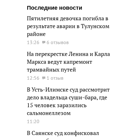
Последние новости
Пятилетняя девочка погибла в
результате аварии в Тулунском
районе
13:26
6 отзывов
На перекрестке Ленина и Карла
Маркса ведут капремонт
трамвайных путей
12:56
1 отзыв
В Усть-Илимске суд рассмотрит
дело владельца суши-бара, где
15 человек заразились
сальмонеллезом
11:20
В Саянске суд конфисковал