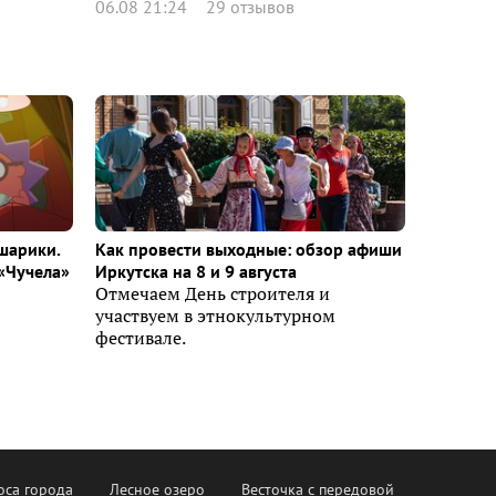
06.08 21:24
29 отзывов
шарики.
Как провести выходные: обзор афиши
«Чучела»
Иркутска на 8 и 9 августа
Отмечаем День строителя и
участвуем в этнокультурном
фестивале.
оса города
Лесное озеро
Весточка с передовой