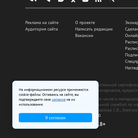
Реклама на сайте
О проекте
Экока
Аудитория сайта
Написать редакции
Сделан
Вакансии
Онлай
Распис
Распи
Подпи
Спецп
Нагля
Все рекламные товары подлежат обязательной сертификац
На информационном ресурсе применяются
изготовлена и размещена на основе материалов, предос
cookie-файлы. Оставаясь на сайте, вы
На сайте www.irk.ru размещаются в том числе и материа
подтверждаете свое
согласие
на их
от 29 октября 2018 г., выдан Федеральной службой по 
использование.
ООО «Ирк.ру». Главный редактор — Павлова С.В., Электр
Телефон редакции:
+7 (3952) 48-88-50
Я согласен
18+
© 2003–2026 IRK.ru Твой Иркутск