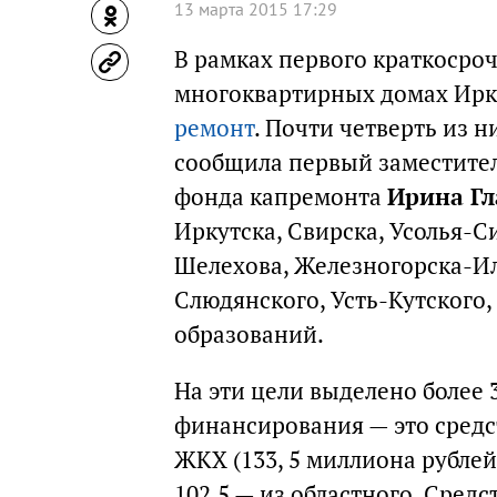
13 марта 2015 17:29
В рамках первого краткосроч
многоквартирных домах Ирк
ремонт
. Почти четверть из н
сообщила первый заместител
фонда капремонта
Ирина Г
Иркутска, Свирска, Усолья-С
Шелехова, Железногорска-Ил
Слюдянского, Усть-Кутского
образований.
На эти цели выделено более
финансирования — это сред
ЖКХ (133, 5 миллиона рублей
102,5 — из областного. Сред