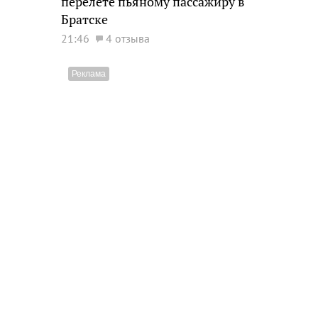
перелете пьяному пассажиру в
Братске
21:46
4 отзыва