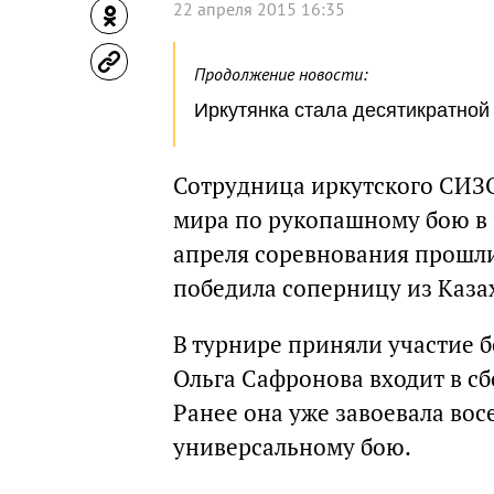
22 апреля 2015 16:35
Продолжение новости:
Иркутянка стала десятикратной
Сотрудница иркутского СИЗ
мира по рукопашному бою в в
апреля соревнования прошли
победила соперницу из Каза
В турнире приняли участие б
Ольга Сафронова входит в с
Ранее она уже завоевала во
универсальному бою.