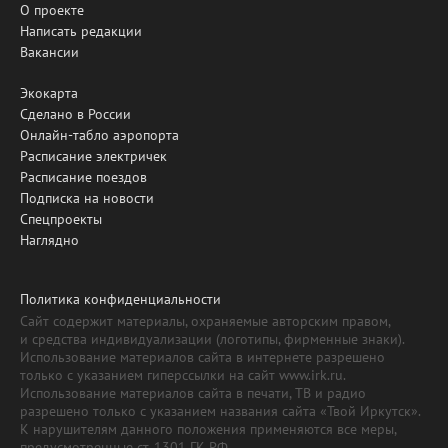
О проекте
Написать редакции
Вакансии
Экокарта
Сделано в России
Онлайн-табло аэропорта
Расписание электричек
Расписание поездов
Подписка на новости
Спецпроекты
Наглядно
Политика конфиденциальности
Сайт содержит материалы, охраняемые авторским правом,
и средства индивидуализации (логотипы, фирменные знаки).
Использование материалов сайта в интернете разрешено
только с указанием гиперссылки на сайт www.irk.ru.
Использование материалов сайта в печати, ТВ и радио
разрешено только с указанием названия сайта «Твой Иркутск».
К нарушителям данного положения применяются все меры,
предусмотренные ст. 1301 ГК РФ.