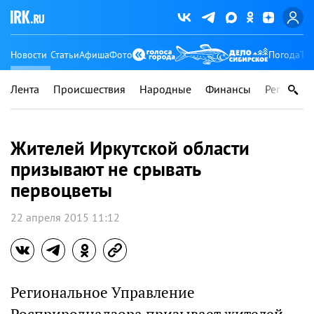
Новости
Статьи
Афиша
Фото
Погода
Ту
Лента
Происшествия
Народные
Финансы
Регионы
Жителей Иркутской области
призывают не срывать
первоцветы
22 апреля 2015 11:12
Региональное Управление